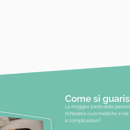
Come si guaris
La maggior parte delle person
richiedere cure mediche e nel
1
a complicazioni.