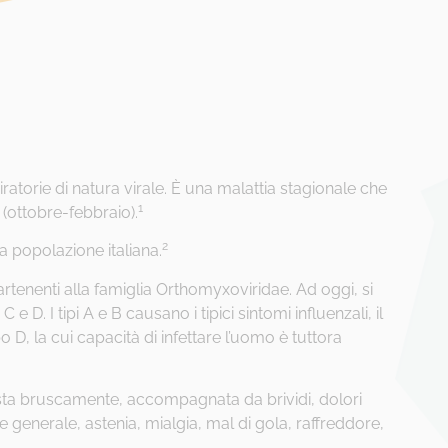
piratorie di natura virale. È una malattia stagionale che
1
 (ottobre-febbraio).
2
a popolazione italiana.
artenenti alla famiglia Orthomyxoviridae. Ad oggi, si
C e D. I tipi A e B causano i tipici sintomi influenzali, il
o D, la cui capacità di infettare l’uomo è tuttora
esta bruscamente, accompagnata da brividi, dolori
 generale, astenia, mialgia, mal di gola, raffreddore,